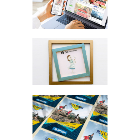
RÉSEAUX SOCIAUX
Web
ILLUSTRATION ET AVATARS
Illustration
·
Print
·
Web
COMMUNICATION PRINT
ET WEB
Print
·
Web